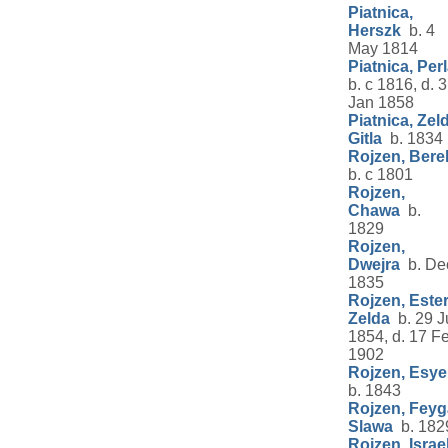
Piatnica,
Herszk
b. 4
May 1814
Piatnica, Per
b. c 1816, d. 3
Jan 1858
Piatnica, Zel
Gitla
b. 1834
Rojzen, Bere
b. c 1801
Rojzen,
Chawa
b.
1829
Rojzen,
Dwejra
b. De
1835
Rojzen, Este
Zelda
b. 29 J
1854, d. 17 F
1902
Rojzen, Esye
b. 1843
Rojzen, Feyg
Slawa
b. 182
Rojzen, Israe