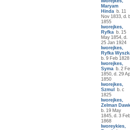
Iworejkes,
Maryam
Hinda
b. 11
Nov 1833, d. 
1855
Iworejkes,
Ryfka
b. 15
May 1854, d.
25 Jan 1924
Iworejkes,
Ryfka Wyszk
b. 9 Feb 1828
Iworejkes,
Syma
b. 2 F
1850, d. 29 Ap
1850
Iworejkes,
Szmul
b. c
1825
Iworejkes,
Zelman Dawi
b. 19 May
1845, d. 3 Fe
1868
Iworeykies,