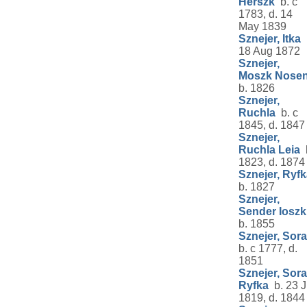
Herszk
b. c
1783, d. 14
May 1839
Sznejer, Itka
18 Aug 1872
Sznejer,
Moszk Nose
b. 1826
Sznejer,
Ruchla
b. c
1845, d. 1847
Sznejer,
Ruchla Leia
1823, d. 1874
Sznejer, Ryf
b. 1827
Sznejer,
Sender Ioszk
b. 1855
Sznejer, Sora
b. c 1777, d.
1851
Sznejer, Sora
Ryfka
b. 23 J
1819, d. 1844