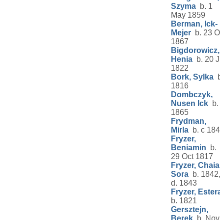
Szyma
b. 1
May 1859
Berman, Ick-
Mejer
b. 23 O
1867
Bigdorowicz,
Henia
b. 20 J
1822
Bork, Sylka
b
1816
Dombczyk,
Nusen Ick
b.
1865
Frydman,
Mirla
b. c 18
Fryzer,
Beniamin
b.
29 Oct 1817
Fryzer, Chaia
Sora
b. 1842
d. 1843
Fryzer, Ester
b. 1821
Gersztejn,
Berek
b. Nov