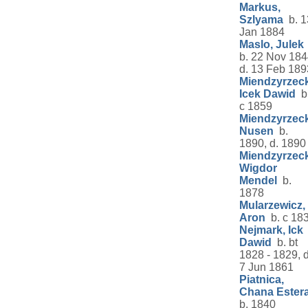
Markus,
Szlyama
b. 1
Jan 1884
Maslo, Julek
b. 22 Nov 184
d. 13 Feb 189
Miendzyrzeck
Icek Dawid
b
c 1859
Miendzyrzeck
Nusen
b.
1890, d. 1890
Miendzyrzeck
Wigdor
Mendel
b.
1878
Mularzewicz,
Aron
b. c 18
Nejmark, Ick
Dawid
b. bt
1828 - 1829, d
7 Jun 1861
Piatnica,
Chana Ester
b. 1840