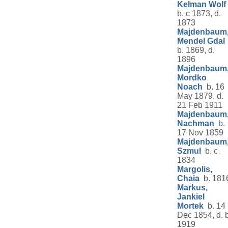
Kelman Wolf
b. c 1873, d.
1873
Majdenbaum
Mendel Gdal
b. 1869, d.
1896
Majdenbaum
Mordko
Noach
b. 16
May 1879, d.
21 Feb 1911
Majdenbaum
Nachman
b.
17 Nov 1859
Majdenbaum
Szmul
b. c
1834
Margolis,
Chaia
b. 181
Markus,
Jankiel
Mortek
b. 14
Dec 1854, d. 
1919