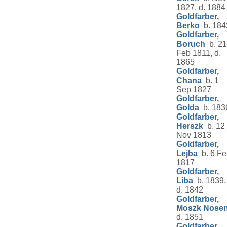
1827, d. 1884
Goldfarber,
Berko
b. 184
Goldfarber,
Boruch
b. 21
Feb 1811, d.
1865
Goldfarber,
Chana
b. 1
Sep 1827
Goldfarber,
Golda
b. 183
Goldfarber,
Herszk
b. 12
Nov 1813
Goldfarber,
Lejba
b. 6 Fe
1817
Goldfarber,
Liba
b. 1839,
d. 1842
Goldfarber,
Moszk Nose
d. 1851
Goldfarber,