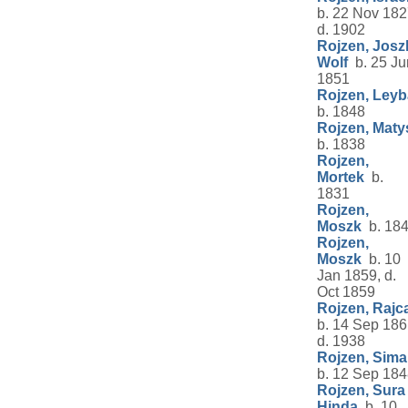
b. 22 Nov 182
d. 1902
Rojzen, Josz
Wolf
b. 25 Ju
1851
Rojzen, Leyb
b. 1848
Rojzen, Maty
b. 1838
Rojzen,
Mortek
b.
1831
Rojzen,
Moszk
b. 18
Rojzen,
Moszk
b. 10
Jan 1859, d.
Oct 1859
Rojzen, Rajc
b. 14 Sep 186
d. 1938
Rojzen, Sima
b. 12 Sep 18
Rojzen, Sura
Hinda
b. 10