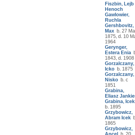
Fiszbin, Lejb
Henoch
Gawlowier,
Ruchla
Gershbovitz,
Max
b. 27 Ma
1875, d. 10 M
1964
Gerynger,
Estera Enia
b
1843, d. 1908
Gorzalczany,
Icko
b. 1875
Gorzalczany,
Nisko
b. c
1851
Grabina,
Eliasz Jankie
Grabina, Icek
b. 1895
Grzybowicz,
Abram Icek
b
1865
Grzybowicz,
Ancel
b. 20