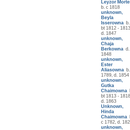
Leyzor Morte
b. c 1818
unknown,
Beyla
Isserowna
b.
bt 1812 - 1813
d. 1847
unknown,
Chaja
Berkowna
d.
1848
unknown,
Ester
Aliasowna
b.
1789, d. 1854
unknown,
Gutka
Chaimowna
bt 1813 - 1818
d. 1863
Unknown,
Hinda
Chaimowna
c 1782, d. 18
unknown,