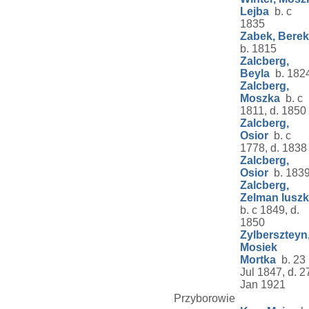
Lejba
b. c
1835
Zabek, Berek
b. 1815
Zalcberg,
Beyla
b. 182
Zalcberg,
Moszka
b. c
1811, d. 1850
Zalcberg,
Osior
b. c
1778, d. 1838
Zalcberg,
Osior
b. 183
Zalcberg,
Zelman Iuszk
b. c 1849, d.
1850
Zylberszteyn
Mosiek
Mortka
b. 23
Jul 1847, d. 2
Jan 1921
Przyborowie